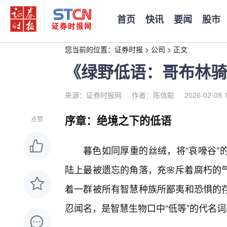
首页
快讯
要闻
股市
您当前的位置：
证券时报
>
公司
>
正文
《绿野低语：哥布林骑
来源：证券时报网
作者：陈信聪
2026-02-08 
序章：绝境之下的低语
点赞
暮色如同厚重的丝绒，将“哀嚎谷”
陆上最被遗忘的角落，充🌸斥着腐朽的
着一群被所有智慧种族所鄙夷和恐惧的
忍闻名，是智慧生物口中“低等”的代名词