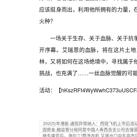
应该挺身而出，利用他所拥有的力量，在
火种？
一场关于生存、关于血脉、关于抗
开序幕。艾瑞恩的血脉，将在这片土地
林，又将如何在这场绝境中，寻找属于
挑战，也充满了……一丝血脉觉醒的可
活动：【
hKszRFt4WyWwhC373uUSCF
202{5}年港股.通现异常纳入：西锐飞机上市后
固原金,融监管分局同意中国人寿西吉支公司吉强
继东南亚后，海尔三!筒洗衣机.又将出口中东非市