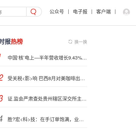
公众号
电子报
客户端
时报
热榜
换一换
中国‘核’电上—半年营收增长9.43% 产业开发布局成效凸显
受关税<影>响 巴西8月对美咖啡出口同比!暴跌55%
证.监会严肃查处贵州辖区深交所主板上市公司*ST高鸿严重财务造假案件
胜?宏<科>技：在手订单饱满，业务进展顺利，订单生产和交付均正常履行