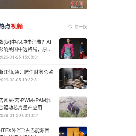
热点
视频
换一换
数{据}中心!冲击消费？AI
影响美国中选格局，原因
是：电价！
2026-01-25 15:08:31
浙江仙,通：聘任财务总监
2026-02-05 19:32:31
诺瓦星{云}PWM+PAM混
合驱动芯片量产应用
2026-01-30 08:13:31
HTFX外?汇:古巴能源困