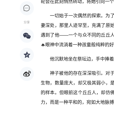
轮会在此刻悄然转动，将她引向一个前
一切始于一次偶然的探索。为
分享
妻深处，那里人迹罕至，充满了原始
遇到了他——一个与众不同的丘丘
🔥眼神中流淌着一种孩童般纯粹的
他沉默地坐在祭坛边，手中捧着
神子被他的存在深深吸引。对
生物，数量庞大，却又极其弱小，
的样本。但眼前这个丘丘人，却仿佛
力，而是一种平和的，宛如大地脉搏