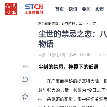
首页
快讯
要闻
股市
您当前的位置：
证券时报
>
公司
>
正文
尘世的禁忌之恋：八
物语
来源：证券时报网
作者：赵少康
2026-02
尘封的禁忌，神樱下的低语
点赞
在广袤而神秘的提瓦特大陆，
慧与强大的力量，被誉为“今日之子
拈一朵飘落的花瓣，眼中闪烁着洞