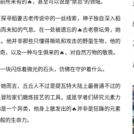
所未有的🔥，甚至可以说是“禁忌”的领域。
了探寻稻妻古老传说中的一丝线索，神子独自深入稻
而未知的气息。在一处被遗忘的🔥古老祭坛旁，她
人。他并非那些只懂得嘶吼和攻击的野蛮生物，他的
好奇，以及一种与生俱来的🔥，对自然万物的敬畏。
一块闪烁着微光的石头，仿佛在守护着什么。
于她而言，丘丘人不过是提瓦特大陆上最普通不过的
是冒险家们磨炼技艺的工具，或是学者们研究元素力
是一个异类，他身上散发出的🔥并非是狂躁的元素
般的生命力。