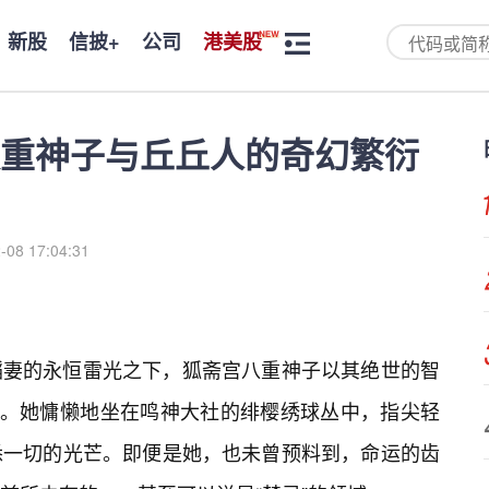
新股
信披+
公司
港美股
重神子与丘丘人的奇幻繁衍
-08 17:04:31
稻妻的永恒雷光之下，狐斋宫八重神子以其绝世的智
”。她慵懒地坐在鸣神大社的绯樱绣球丛中，指尖轻
悉一切的光芒。即便是她，也未曾预料到，命运的齿