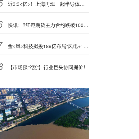
近3:3<亿>！上海再现一起半导体重大收购
快讯：?红枣期货主力合约跌破10000元/吨 跌近3%
金<风>科技拟投189亿布局“风电+” 新增装机全球第一国际收入占29%
【市场探“?涨”】行业巨头协同提价！