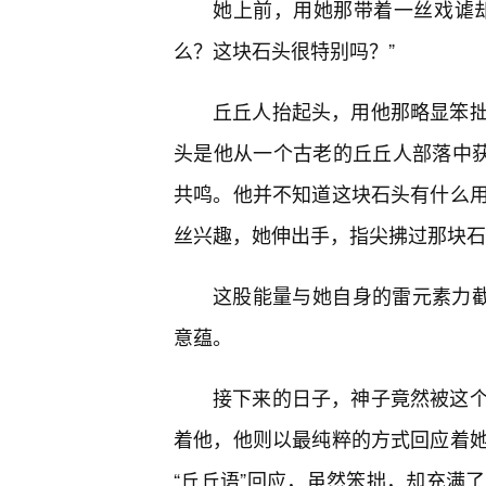
她上前，用她那带着一丝戏谑
么？这块石头很特别吗？”
丘丘人抬起头，用他那略显笨
头是他从一个古老的丘丘人部落中获
共鸣。他并不知道这块石头有什么
丝兴趣，她伸出手，指尖拂过那块石
这股能量与她自身的雷元素力截
意蕴。
接下来的日子，神子竟然被这
着他，他则以最纯粹的方式回应着
“丘丘语”回应，虽然笨拙，却充满